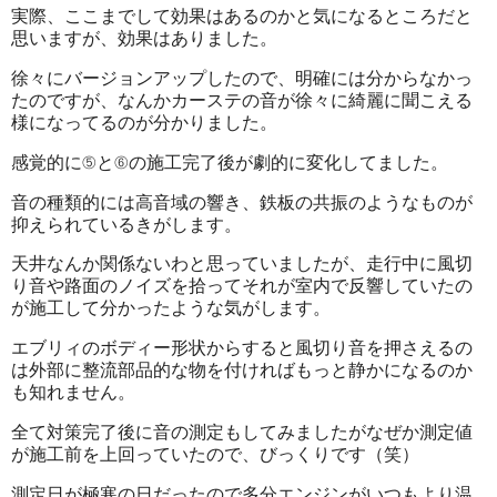
実際、ここまでして効果はあるのかと気になるところだと
思いますが、効果はありました。
徐々にバージョンアップしたので、明確には分からなかっ
たのですが、なんかカーステの音が徐々に綺麗に聞こえる
様になってるのが分かりました。
感覚的に⑤と⑥の施工完了後が劇的に変化してました。
音の種類的には高音域の響き、鉄板の共振のようなものが
抑えられているきがします。
天井なんか関係ないわと思っていましたが、走行中に風切
り音や路面のノイズを拾ってそれが室内で反響していたの
が施工して分かったような気がします。
エブリィのボディー形状からすると風切り音を押さえるの
は外部に整流部品的な物を付ければもっと静かになるのか
も知れません。
全て対策完了後に音の測定もしてみましたがなぜか測定値
が施工前を上回っていたので、びっくりです（笑）
測定日が極寒の日だったので多分エンジンがいつもより温