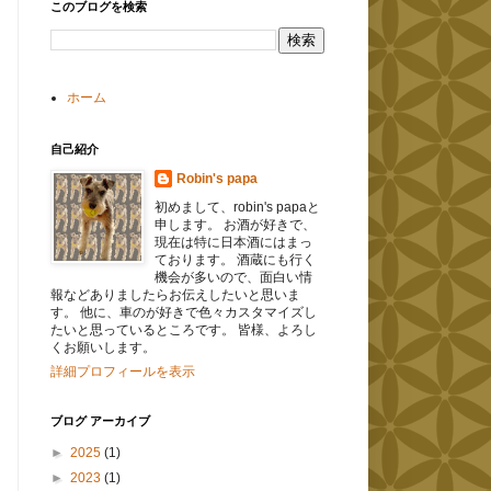
このブログを検索
ホーム
自己紹介
Robin's papa
初めまして、robin's papaと
申します。 お酒が好きで、
現在は特に日本酒にはまっ
ております。 酒蔵にも行く
機会が多いので、面白い情
報などありましたらお伝えしたいと思いま
す。 他に、車のが好きで色々カスタマイズし
たいと思っているところです。 皆様、よろし
くお願いします。
詳細プロフィールを表示
ブログ アーカイブ
►
2025
(1)
►
2023
(1)