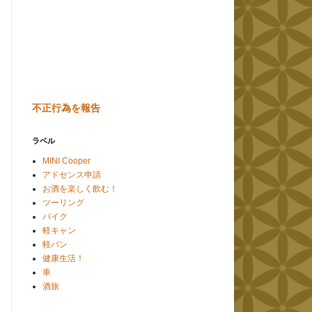
不正行為を報告
ラベル
MINI Cooper
アドセンス申請
お酒を楽しく飲む！
ツーリング
バイク
軽キャン
軽バン
健康生活！
車
酒旅