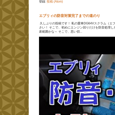
登録:
投稿 (Atom)
エブリィの防音対策完了までの道のり
久しぶりの投稿です！ 私の愛車DG64Vスクラム（
さい！ そこで、初めにエンジン回りだけを防音処理し
差範囲かな～ そこで、思い切...