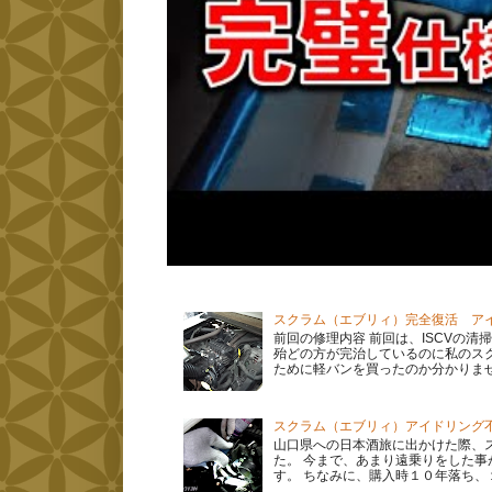
スクラム（エブリィ）完全復活 ア
前回の修理内容 前回は、ISCVの
殆どの方が完治しているのに私のス
ために軽バンを買ったのか分かりません
スクラム（エブリィ）アイドリング
山口県への日本酒旅に出かけた際、スク
た。 今まで、あまり遠乗りをした
す。 ちなみに、購入時１０年落ち、１