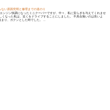
戻らない原因究明と修理までの道のり
 エンジン快調になったミニクーパーですが、中々、私に安らぎを与えてくれませ
しくなった私は、近くをドライブすることにしました。 不具合無いのは良いよ
り、ガクンとした時でした。 ...