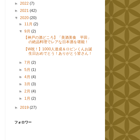
►
2022
(7)
►
2021
(42)
▼
2020
(20)
►
11月
(2)
▼
9月
(2)
【神戸の酒どころ】「美酒美食 平田」
の絶品料理でレアな日本酒を堪能！
【W祝！】1000人達成＆ロビンくんお誕
生日おめでとう！ありがとう皆さん！
►
7月
(2)
►
5月
(1)
►
4月
(4)
►
3月
(3)
►
2月
(4)
►
1月
(2)
►
2019
(27)
フォロワー