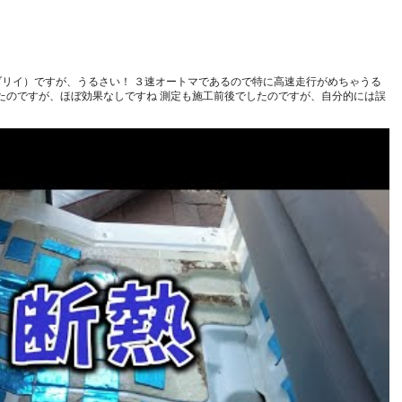
エブリイ）ですが、うるさい！ ３速オートマであるので特に高速走行がめちゃうる
たのですが、ほぼ効果なしですね 測定も施工前後でしたのですが、自分的には誤