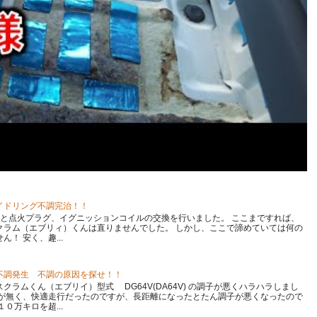
イドリング不調完治！！
清掃と点火プラグ、イグニッションコイルの交換を行いました。 ここまですれば、
クラム（エブリィ）くんは直りませんでした。 しかし、ここで諦めていては何の
！ 安く、趣...
不調発生 不調の原因を探せ！！
ラムくん（エブリイ）型式 DG64V(DA64V) の調子が悪くハラハラしまし
事が無く、快適走行だったのですが、長距離になったとたん調子が悪くなったので
０万キロを超...