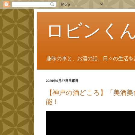
ロビンく
趣味の車と、お酒の話、日々の生活を
2020年9月27日日曜日
【神戸の酒どころ】「美酒美
能！